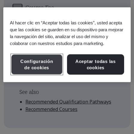
Course Fee
USD $770.00
Al hacer clic en “Aceptar todas las cookies”, usted acepta
Early Bird Price
*
que las cookies se guarden en su dispositivo para mejorar
la navegación del sitio, analizar el uso del mismo y
USD $700.00
colaborar con nuestros estudios para marketing.
There are no upcoming classes
scheduled.
Configuración
Aceptar todas las
de cookies
cookies
Request a quote
See also
Recommended Qualification Pathways
Recommended Courses