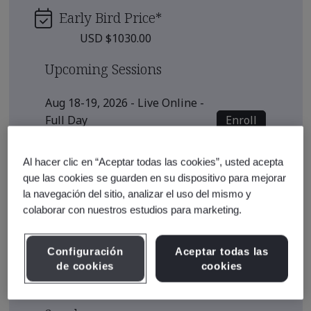
Early Bird Price
*
USD $1030.00
Upcoming Sessions
Aug 18-19, 2026 - Live Online -
Enroll
Full Day
Sep 22-23, 2026 - Live Online -
Al hacer clic en “Aceptar todas las cookies”, usted acepta
Enroll
Full Day
que las cookies se guarden en su dispositivo para mejorar
la navegación del sitio, analizar el uso del mismo y
Oct 6-7, 2026 - Live Online - Full
colaborar con nuestros estudios para marketing.
Enroll
Day
Configuración
Aceptar todas las
View all sessions
de cookies
cookies
* Subject to availability