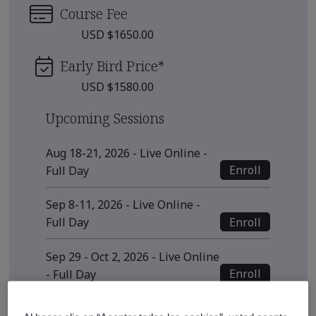
Course Fee
USD $1650.00
Early Bird Price
*
USD $1580.00
Upcoming Sessions
Aug 18-21, 2026 - Live Online -
Enroll
Full Day
Sep 8-11, 2026 - Live Online -
Enroll
Full Day
Sep 29 - Oct 2, 2026 - Live Online
Enroll
- Full Day
View all sessions