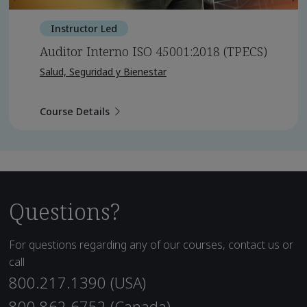
Instructor Led
Auditor Interno ISO 45001:2018 (TPECS)
Salud, Seguridad y Bienestar
Course Details
Questions?
For questions regarding any of our courses, contact us or
call
800.217.1390 (USA)
800.862.6752 (Canada)