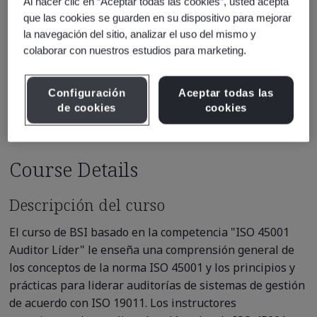
Al hacer clic en “Aceptar todas las cookies”, usted acepta
que las cookies se guarden en su dispositivo para mejorar
* Subject to availability
la navegación del sitio, analizar el uso del mismo y
See also
colaborar con nuestros estudios para marketing.
Recommended Qualification Pathways
Recommended Courses
Configuración
Aceptar todas las
de cookies
cookies
Course Details
Descripción del curso
El curso de BSI basado en la competencia "ISO 45001
Auditor Líder" le enseña una comprensión general de
los conceptos de la norma ISO 45001 y los principios y
prácticas para liderar auditorías de sistemas de gestión
de acuerdo con ISO 19011. Los instructores