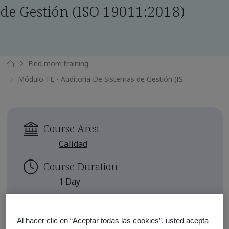
de Gestión (ISO 19011:2018)
Find more training
Módulo TL - Auditoría De Sistemas de Gestión (ISO 19011:2018)
Course Area
Calidad
Course Duration
1 Day
Continuing Education Units
0.8
Al hacer clic en “Aceptar todas las cookies”, usted acepta