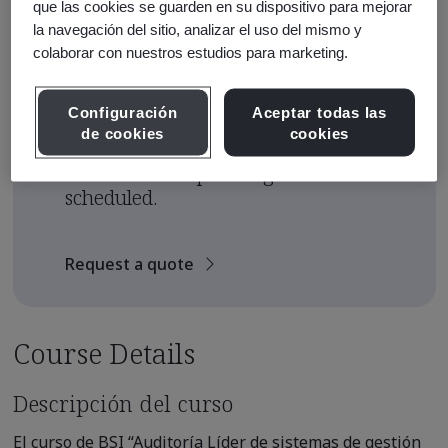
que las cookies se guarden en su dispositivo para mejorar
Course Fee
la navegación del sitio, analizar el uso del mismo y
colaborar con nuestros estudios para marketing.
USD $605.00
Early Bird Price
*
Configuración
Aceptar todas las
USD $535.00
de cookies
cookies
There are no upcoming classes
scheduled.
Request a quote
Course Details
Descripción del curso
El curso de BSI “Auditoría Líder de sistemas de gestión