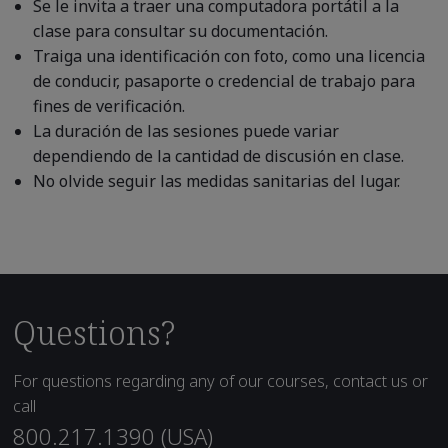
Se le invita a traer una computadora portátil a la
clase para consultar su documentación.
Traiga una identificación con foto, como una licencia
de conducir, pasaporte o credencial de trabajo para
fines de verificación.
La duración de las sesiones puede variar
dependiendo de la cantidad de discusión en clase.
No olvide seguir las medidas sanitarias del lugar.
Questions?
For questions regarding any of our courses, contact us or
call
800.217.1390 (USA)