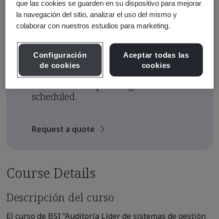
que las cookies se guarden en su dispositivo para mejorar
Course Fee
la navegación del sitio, analizar el uso del mismo y
colaborar con nuestros estudios para marketing.
USD $605.00
Early Bird Price
*
Configuración
Aceptar todas las
USD $535.00
de cookies
cookies
There are no upcoming classes
scheduled.
Request a quote
Course Details
Descripción del curso
El curso de BSI “Auditoría Líder de sistemas de gestión