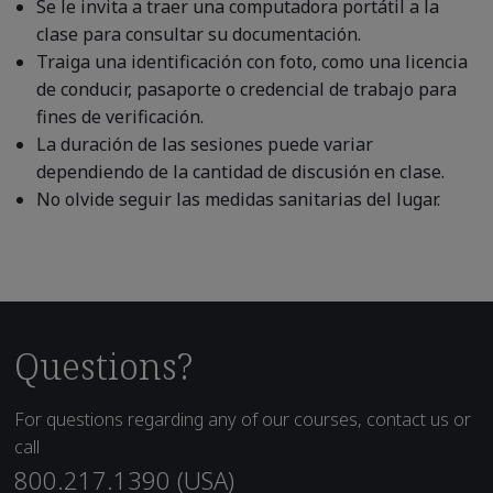
Se le invita a traer una computadora portátil a la
clase para consultar su documentación.
Traiga una identificación con foto, como una licencia
de conducir, pasaporte o credencial de trabajo para
fines de verificación.
La duración de las sesiones puede variar
dependiendo de la cantidad de discusión en clase.
No olvide seguir las medidas sanitarias del lugar.
Questions?
For questions regarding any of our courses, contact us or
call
800.217.1390 (USA)