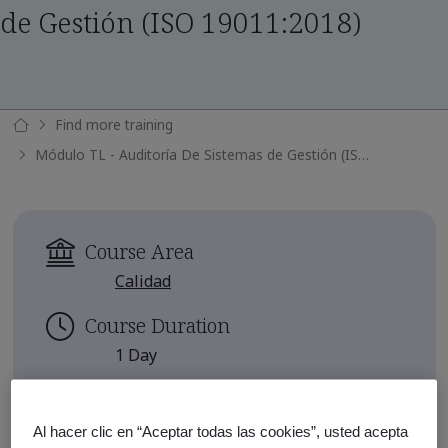
de Gestión (ISO 19011:2018)
Find more training
Módulo TL - Auditoría De Sistemas de Gestión (ISO 19011:2018)
Course Area
Calidad
Course Duration
1 Day
Continuing Education Units
0.8
Al hacer clic en “Aceptar todas las cookies”, usted acepta