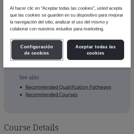
USD $950.00
Al hacer clic en “Aceptar todas las cookies”, usted acepta
Early Bird Price
*
que las cookies se guarden en su dispositivo para mejorar
la navegación del sitio, analizar el uso del mismo y
USD $875.00
colaborar con nuestros estudios para marketing.
There are no upcoming classes
scheduled.
Configuración
Aceptar todas las
de cookies
cookies
Request a quote
See also
Recommended Qualification Pathways
Recommended Courses
Course Details