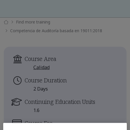
Find more training
Competencia de Auditoría basada en 19011:2018
Course Area
Calidad
Course Duration
2 Days
Continuing Education Units
1.6
Course Fee