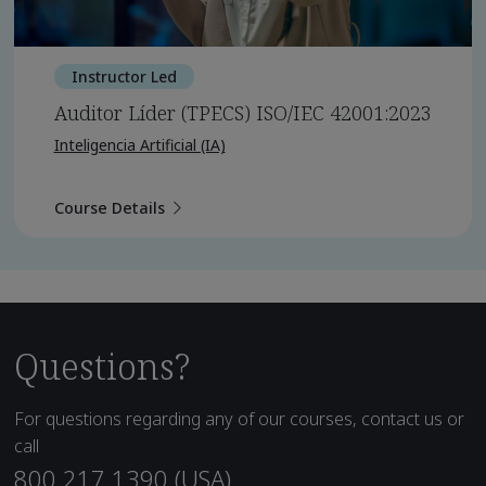
Instructor Led
Auditor Líder (TPECS) ISO/IEC 42001:2023
Inteligencia Artificial (IA)
Course Details
Questions?
For questions regarding any of our courses, contact us or
call
800.217.1390 (USA)