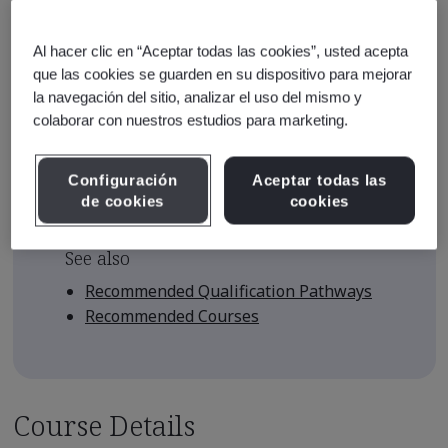
USD $500.00
Early Bird Price
*
Al hacer clic en “Aceptar todas las cookies”, usted acepta
que las cookies se guarden en su dispositivo para mejorar
USD $425.00
la navegación del sitio, analizar el uso del mismo y
There are no upcoming classes
colaborar con nuestros estudios para marketing.
scheduled.
Configuración
Aceptar todas las
de cookies
cookies
Request a quote
See also
Recommended Qualification Pathways
Recommended Courses
Course Details