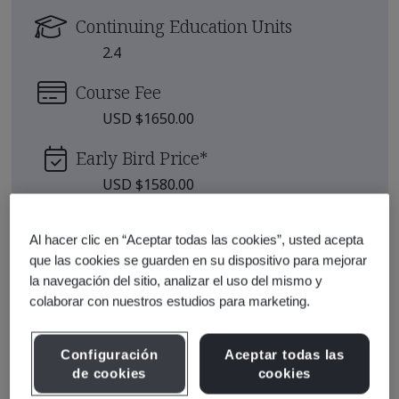
Continuing Education Units
2.4
Course Fee
USD $1650.00
Early Bird Price
*
USD $1580.00
Upcoming Sessions
Al hacer clic en “Aceptar todas las cookies”, usted acepta
que las cookies se guarden en su dispositivo para mejorar
Aug 25-27, 2026 - Live Online -
la navegación del sitio, analizar el uso del mismo y
Enroll
Full Day
colaborar con nuestros estudios para marketing.
Sep 22-24, 2026 - Live Online -
Enroll
Full Day
Configuración
Aceptar todas las
de cookies
cookies
Oct 13-15, 2026 - Ciudad de