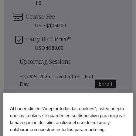
1.6
Course Fee
USD $1050.00
Early Bird Price
*
USD $980.00
Upcoming Sessions
Sep 8-9, 2026 - Live Online - Full
Enroll
Day
Oct 6-7, 2026 - Live Online - Full
Enroll
Day
Al hacer clic en “Aceptar todas las cookies”, usted acepta
que las cookies se guarden en su dispositivo para mejorar
Nov 10-11, 2026 - Live Online -
la navegación del sitio, analizar el uso del mismo y
Enroll
Full Day
colaborar con nuestros estudios para marketing.