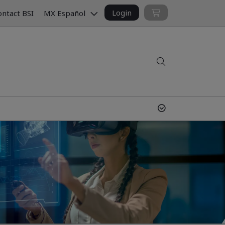
Login
ntact BSI
MX Español
Search