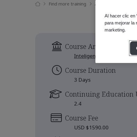
Find more training
Auditor Interno (TP
Al hacer clic en
para mejorar la 
marketing.
Course Area
Inteligencia Artificial (IA)
Course Duration
3 Days
Continuing Education 
2.4
Course Fee
USD $1590.00