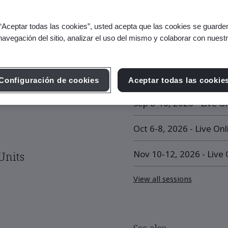
ECS) ISO/IEC 42001:2023
 “Aceptar todas las cookies”, usted acepta que las cookies se guarden
navegación del sitio, analizar el uso del mismo y colaborar con nuest
Upcoming Session
Configuración de cookies
Aceptar todas las cookie
Sep 8-10, 2026 - Live On
Oct 6-8, 2026 - Live Onl
Nov 10-12, 2026 - Live O
Units
View all sessions
See also