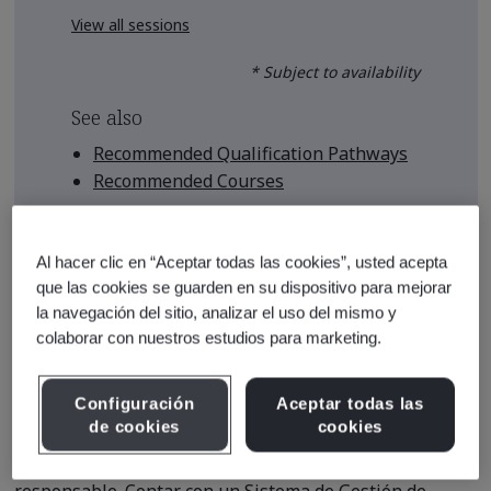
View all sessions
* Subject to availability
See also
Recommended Qualification Pathways
Recommended Courses
Al hacer clic en “Aceptar todas las cookies”, usted acepta
que las cookies se guarden en su dispositivo para mejorar
Course Details
la navegación del sitio, analizar el uso del mismo y
colaborar con nuestros estudios para marketing.
En el entorno acelerado de hoy en día, la inteligencia
artificial está desempeñando un papel más importante
Configuración
Aceptar todas las
tanto en nuestra vida personal como profesional. La IA
de cookies
cookies
puede ayudar a posicionar su lugar en el mercado, pero
es necesario asegurarse de que esto se haga de manera
responsable. Contar con un Sistema de Gestión de