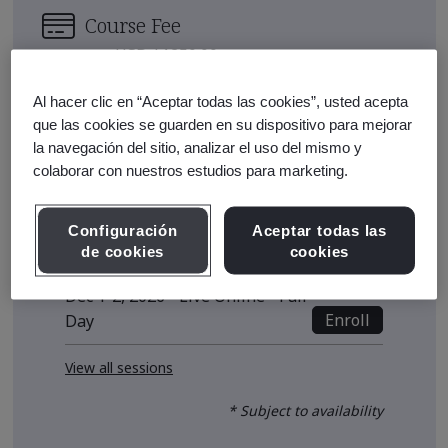
Course Fee
USD $1250.00
Early Bird Price
*
Al hacer clic en “Aceptar todas las cookies”, usted acepta
que las cookies se guarden en su dispositivo para mejorar
USD $1180.00
la navegación del sitio, analizar el uso del mismo y
Upcoming Sessions
colaborar con nuestros estudios para marketing.
Sep 22-23, 2026 - Live Online -
Configuración
Aceptar todas las
Enroll
Full Day
de cookies
cookies
Dec 1-2, 2026 - Live Online - Full
Enroll
Day
View all sessions
* Subject to availability