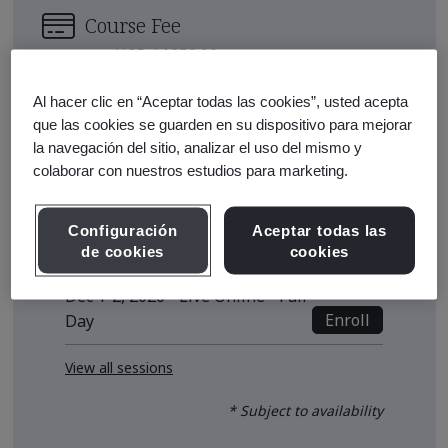
Course Fee
USD $1250.00
Early Bird Price
*
Al hacer clic en “Aceptar todas las cookies”, usted acepta
que las cookies se guarden en su dispositivo para mejorar
USD $1180.00
la navegación del sitio, analizar el uso del mismo y
Upcoming Sessions
colaborar con nuestros estudios para marketing.
Sep 22-23, 2026 - Live Online -
Configuración
Aceptar todas las
Enroll
Full Day
de cookies
cookies
Dec 1-2, 2026 - Live Online - Full
Enroll
Day
View all sessions
* Subject to availability