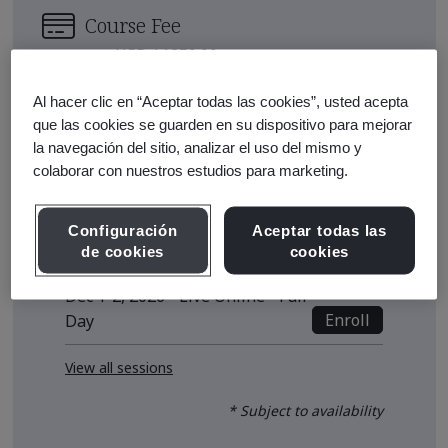
Course Fee
USD $1250.00
Early Bird Price
*
Al hacer clic en “Aceptar todas las cookies”, usted acepta
que las cookies se guarden en su dispositivo para mejorar
USD $1180.00
la navegación del sitio, analizar el uso del mismo y
Upcoming Sessions
colaborar con nuestros estudios para marketing.
Sep 22-23, 2026 - Live Online -
Configuración
Aceptar todas las
Enroll
Full Day
de cookies
cookies
Dec 1-2, 2026 - Live Online - Full
Enroll
Day
View all sessions
* Subject to availability