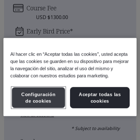
Course Fee
USD $1300.00
Early Bird Price
*
USD $1230.00
Upcoming Sessions
Al hacer clic en “Aceptar todas las cookies”, usted acepta
que las cookies se guarden en su dispositivo para mejorar
la navegación del sitio, analizar el uso del mismo y
Sep 8-9, 2026 - Ciudad de
colaborar con nuestros estudios para marketing.
Enroll
México
Nov 3-4, 2026 - Tijuana, Baja
Configuración
Aceptar todas las
Enroll
California Norte
de cookies
cookies
View all sessions
* Subject to availability