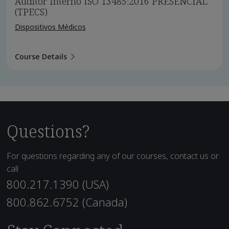
Auditor Interno ISO 13485:2016 PRESENCIAL
(TPECS)
Dispositivos Médicos
Course Details
Questions?
For questions regarding any of our courses, contact us or
call
800.217.1390 (USA)
800.862.6752 (Canada)