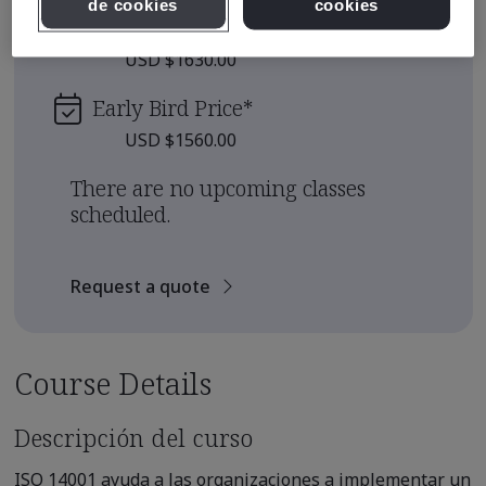
de cookies
cookies
Course Fee
USD $1630.00
Early Bird Price
*
USD $1560.00
There are no upcoming classes
scheduled.
Request a quote
Course Details
Descripción del curso
ISO 14001 ayuda a las organizaciones a implementar un