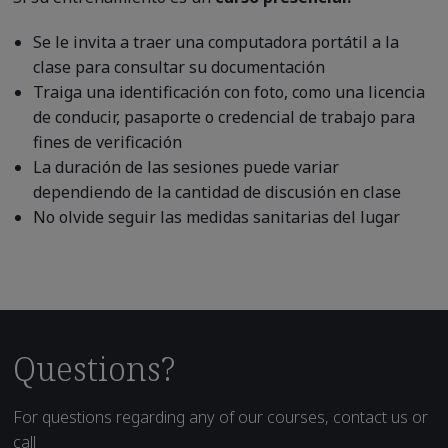
Se le invita a traer una computadora portátil a la
clase para consultar su documentación
Traiga una identificación con foto, como una licencia
de conducir, pasaporte o credencial de trabajo para
fines de verificación
La duración de las sesiones puede variar
dependiendo de la cantidad de discusión en clase
No olvide seguir las medidas sanitarias del lugar
Questions?
For questions regarding any of our courses, contact us or
call