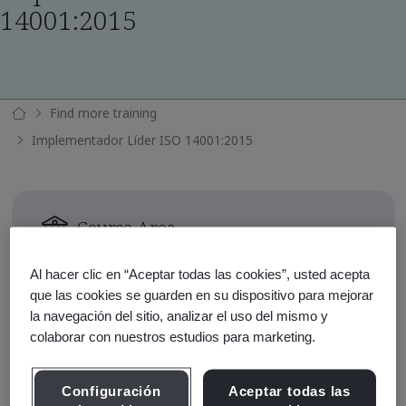
14001:2015
Find more training
Implementador Líder ISO 14001:2015
Course Area
Medioambiente
Al hacer clic en “Aceptar todas las cookies”, usted acepta
Course Duration
que las cookies se guarden en su dispositivo para mejorar
la navegación del sitio, analizar el uso del mismo y
5 Days
colaborar con nuestros estudios para marketing.
Continuing Education Units
4.0
Configuración
Aceptar todas las