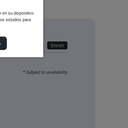
 en su dispositivo
ros estudios para
s
s
nline - Full Day
Enroll
* Subject to availability