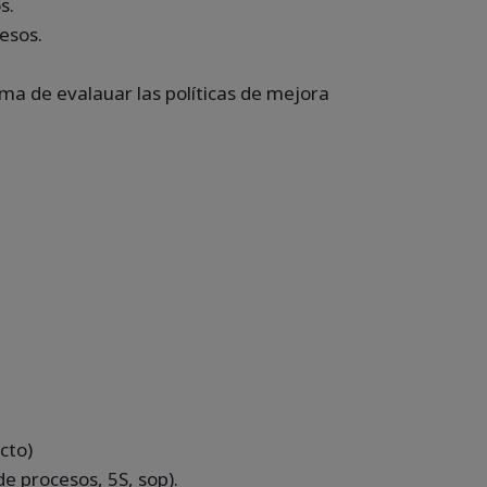
s.
esos.
rma de evalauar las políticas de mejora
cto)
e procesos, 5S, sop).