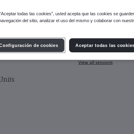
 “Aceptar todas las cookies”, usted acepta que las cookies se guarden
navegación del sitio, analizar el uso del mismo y colaborar con nuest
Upcoming Session
Configuración de cookies
Aceptar todas las cookie
Oct 28-30, 2026 - Live O
View all sessions
Units