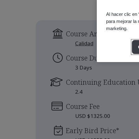
Al hacer clic en
para mejorar la 
marketing.
Course Area
Calidad
Course Duration
3 Days
Continuing Education 
2.4
Course Fee
USD $1325.00
Early Bird Price
*